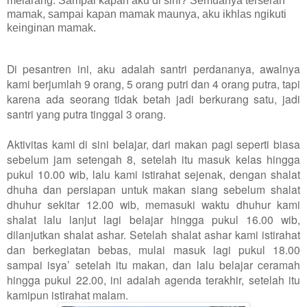
melarang. Sampai kapan aku di sini? Semuanya terserah
mamak, sampai kapan mamak maunya, aku ikhlas ngikuti
keinginan mamak.
Di pesantren ini, aku adalah santri perdananya, awalnya
kami berjumlah 9 orang, 5 orang putri dan 4 orang putra, tapi
karena ada seorang tidak betah jadi berkurang satu, jadi
santri yang putra tinggal 3 orang.
Aktivitas kami di sini belajar, dari makan pagi seperti biasa
sebelum jam setengah 8, setelah itu masuk kelas hingga
pukul 10.00 wib, lalu kami istirahat sejenak, dengan shalat
dhuha dan persiapan untuk makan siang sebelum shalat
dhuhur sekitar 12.00 wib, memasuki waktu dhuhur kami
shalat lalu lanjut lagi belajar hingga pukul 16.00 wib,
dilanjutkan shalat ashar. Setelah shalat ashar kami istirahat
dan berkegiatan bebas, mulai masuk lagi pukul 18.00
sampai isya’ setelah itu makan, dan lalu belajar ceramah
hingga pukul 22.00, ini adalah agenda terakhir, setelah itu
kamipun istirahat malam.