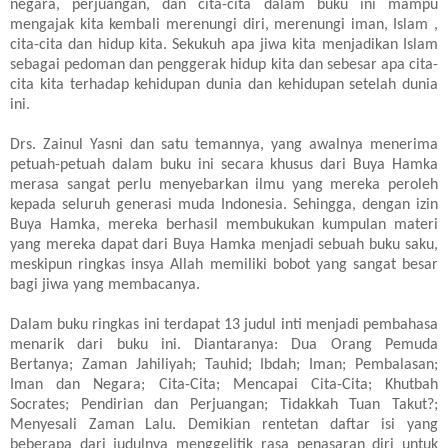
negara, perjuangan, dan cita-cita dalam buku ini mampu
mengajak kita kembali merenungi diri, merenungi iman, Islam ,
cita-cita dan hidup kita. Sekukuh apa jiwa kita menjadikan Islam
sebagai pedoman dan penggerak hidup kita dan sebesar apa cita-
cita kita terhadap kehidupan dunia dan kehidupan setelah dunia
ini.
Drs. Zainul Yasni dan satu temannya, yang awalnya menerima
petuah-petuah dalam buku ini secara khusus dari Buya Hamka
merasa sangat perlu menyebarkan ilmu yang mereka peroleh
kepada seluruh generasi muda Indonesia. Sehingga, dengan izin
Buya Hamka, mereka berhasil membukukan kumpulan materi
yang mereka dapat dari Buya Hamka menjadi sebuah buku saku,
meskipun ringkas insya Allah memiliki bobot yang sangat besar
bagi jiwa yang membacanya.
Dalam buku ringkas ini terdapat 13 judul inti menjadi pembahasa
menarik dari buku ini. Diantaranya: Dua Orang Pemuda
Bertanya; Zaman Jahiliyah; Tauhid; Ibdah; Iman; Pembalasan;
Iman dan Negara; Cita-Cita; Mencapai Cita-Cita; Khutbah
Socrates; Pendirian dan Perjuangan; Tidakkah Tuan Takut?;
Menyesali Zaman Lalu. Demikian rentetan daftar isi yang
beberapa dari judulnya menggelitik rasa penasaran diri untuk