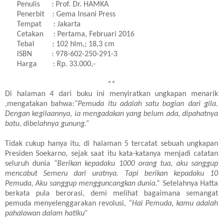
Penulis : Prof. Dr. HAMKA
Penerbit : Gema Insani Press
Tempat : Jakarta
Cetakan : Pertama, Februari 2016
Tebal : 102 hlm,; 18,3 cm
ISBN : 978-602-250-291-3
Harga : Rp. 33.000,-
**
Di halaman 4 dari buku ini menyiratkan ungkapan menarik
,mengatakan bahwa:
“Pemuda itu adalah satu bagian dari gila.
Dengan kegilaannya, ia mengadakan yang belum ada, dipahatnya
batu, dibelahnya gunung.”
Tidak cukup hanya itu, di halaman 5 tercatat sebuah ungkapan
Presiden Soekarno, sejak saat itu kata-katanya menjadi catatan
seluruh dunia
“Berikan kepadaku 1000 orang tua, aku sanggup
mencabut Semeru dari uratnya. Tapi berikan kepadaku 10
Pemuda, Aku sanggup mengguncangkan dunia.”
Setelahnya Hatta
berkata pula berorasi, demi melihat bagaimana semangat
pemuda menyelenggarakan revolusi,
“Hai Pemuda, kamu adalah
pahalawan dalam hatiku”