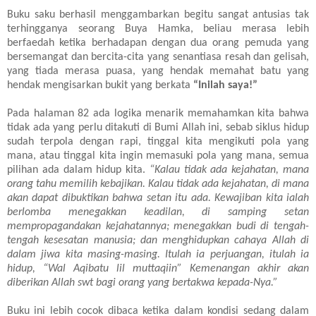
Buku saku berhasil menggambarkan begitu sangat antusias tak
terhingganya seorang Buya Hamka, beliau merasa lebih
berfaedah ketika berhadapan dengan dua orang pemuda yang
bersemangat dan bercita-cita yang senantiasa resah dan gelisah,
yang tiada merasa puasa, yang hendak memahat batu yang
hendak mengisarkan bukit yang berkata
“Inilah saya!”
Pada halaman 82 ada logika menarik memahamkan kita bahwa
tidak ada yang perlu ditakuti di Bumi Allah ini, sebab siklus hidup
sudah terpola dengan rapi, tinggal kita mengikuti pola yang
mana, atau tinggal kita ingin memasuki pola yang mana, semua
pilihan ada dalam hidup kita.
“Kalau tidak ada kejahatan, mana
orang tahu memilih kebajikan. Kalau tidak ada kejahatan, di mana
akan dapat dibuktikan bahwa setan itu ada. Kewajiban kita ialah
berlomba menegakkan keadilan, di samping setan
mempropagandakan kejahatannya; menegakkan budi di tengah-
tengah kesesatan manusia; dan menghidupkan cahaya Allah di
dalam jiwa kita masing-masing. Itulah ia perjuangan, itulah ia
hidup, “Wal Aqibatu lil muttaqiin” Kemenangan akhir akan
diberikan Allah swt bagi orang yang bertakwa kepada-Nya.”
Buku ini lebih cocok dibaca ketika dalam kondisi sedang dalam