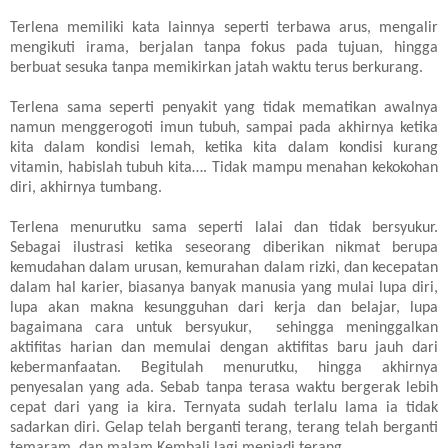
Terlena memiliki kata lainnya seperti terbawa arus, mengalir
mengikuti irama, berjalan tanpa fokus pada tujuan, hingga
berbuat sesuka tanpa memikirkan jatah waktu terus berkurang.
Terlena sama seperti penyakit yang tidak mematikan awalnya
namun menggerogoti imun tubuh, sampai pada akhirnya ketika
kita dalam kondisi lemah, ketika kita dalam kondisi kurang
vitamin, habislah tubuh kita…. Tidak mampu menahan kekokohan
diri, akhirnya tumbang.
Terlena menurutku sama seperti lalai dan tidak bersyukur.
Sebagai ilustrasi ketika seseorang diberikan nikmat berupa
kemudahan dalam urusan, kemurahan dalam rizki, dan kecepatan
dalam hal karier, biasanya banyak manusia yang mulai lupa diri,
lupa akan makna kesungguhan dari kerja dan belajar, lupa
bagaimana cara untuk bersyukur, sehingga meninggalkan
aktifitas harian dan memulai dengan aktifitas baru jauh dari
kebermanfaatan. Begitulah menurutku, hingga akhirnya
penyesalan yang ada. Sebab tanpa terasa waktu bergerak lebih
cepat dari yang ia kira. Ternyata sudah terlalu lama ia tidak
sadarkan diri. Gelap telah berganti terang, terang telah berganti
temaram, dan malam Kembali lagi menjadi terang.