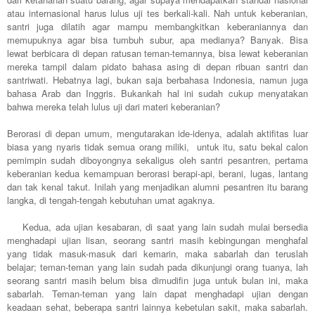
atau internasional harus lulus uji tes berkali-kali. Nah untuk keberanian,
santri juga dilatih agar mampu membangkitkan keberaniannya dan
memupuknya agar bisa tumbuh subur, apa medianya? Banyak. Bisa
lewat berbicara di depan ratusan teman-temannya, bisa lewat keberanian
mereka tampil dalam pidato bahasa asing di depan ribuan santri dan
santriwati. Hebatnya lagi, bukan saja berbahasa Indonesia, namun juga
bahasa Arab dan Inggris. Bukankah hal ini sudah cukup menyatakan
bahwa mereka telah lulus uji dari materi keberanian?
Berorasi di depan umum, mengutarakan ide-idenya, adalah aktifitas luar
biasa yang nyaris tidak semua orang miliki, untuk itu, satu bekal calon
pemimpin sudah diboyongnya sekaligus oleh santri pesantren, pertama
keberanian kedua kemampuan berorasi berapi-api, berani, lugas, lantang
dan tak kenal takut. Inilah yang menjadikan alumni pesantren itu barang
langka, di tengah-tengah kebutuhan umat agaknya.
Kedua, ada ujian kesabaran, di saat yang lain sudah mulai bersedia
menghadapi ujian lisan, seorang santri masih kebingungan menghafal
yang tidak masuk-masuk dari kemarin, maka sabarlah dan teruslah
belajar; teman-teman yang lain sudah pada dikunjungi orang tuanya, lah
seorang santri masih belum bisa dimudifin juga untuk bulan ini, maka
sabarlah. Teman-teman yang lain dapat menghadapi ujian dengan
keadaan sehat, beberapa santri lainnya kebetulan sakit, maka sabarlah.