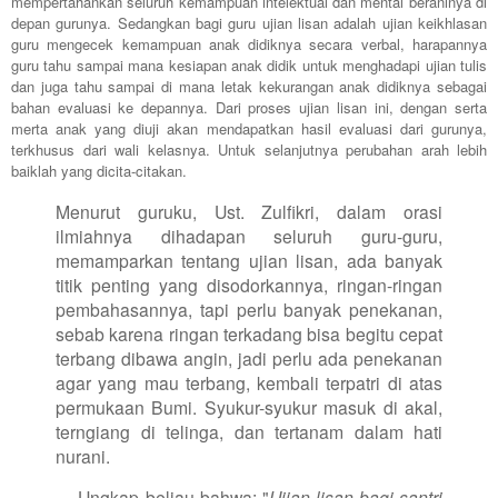
mempertahankan seluruh kemampuan intelektual dan mental beraninya di
depan gurunya. Sedangkan bagi guru ujian lisan adalah ujian keikhlasan
guru mengecek kemampuan anak didiknya secara verbal, harapannya
guru tahu sampai mana kesiapan anak didik untuk menghadapi ujian tulis
dan juga tahu sampai di mana letak kekurangan anak didiknya sebagai
bahan evaluasi ke depannya. Dari proses ujian lisan ini, dengan serta
merta anak yang diuji akan mendapatkan hasil evaluasi dari gurunya,
terkhusus dari wali kelasnya. Untuk selanjutnya perubahan arah lebih
baiklah yang dicita-citakan.
Menurut guruku, Ust. Zulfikri, dalam orasi
ilmiahnya dihadapan seluruh guru-guru,
memamparkan tentang ujian lisan, ada banyak
titik penting yang disodorkannya, ringan-ringan
pembahasannya, tapi perlu banyak penekanan,
sebab karena ringan terkadang bisa begitu cepat
terbang dibawa angin, jadi perlu ada penekanan
agar yang mau terbang, kembali terpatri di atas
permukaan Bumi. Syukur-syukur masuk di akal,
terngiang di telinga, dan tertanam dalam hati
nurani.
Ungkap beliau bahwa: "
Ujian lisan bagi santri