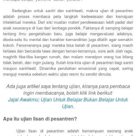
Sedangkan untuk santri dan santriwati, makna ujian di pesantren
adalah proses membaca peta langkah kedewasaan dan kemajuan
intelektual mereka. Dari sisi muatan materi pendewasaan lebih padat dari
anak seusianya di luar dari lembaga pondok. Faktanya di samping belajar
tentang ilmu pengetahuan baru, juga belajar mengevaluasi adabnya,
disela-sela itu mental dan karakter kemandirian juga dilatih agar semakin
kokoh. Fenomenanya pagi mereka bisa betah di pesantren, siang masih
tertawa dan bercanda tawa dengan teman-temannya, sore asik olah raga,
maghrib tiba-tiba kangen rumah, dan malam menelpon orang tua bilang
tidak betah, dan ingin pulang. Itulah kira-kira ujian di pesantren bagi santri
maupun santriwati. Dinamika perubahan emosional yang cepat, sering
menguji mereka sebelum waktu ujian resmi itu sendiri dimulai.
Ada juga artikel saya tentang ujian, kiranya para pembaca
ingin membacanya, boleh klik link berikut:
Jajal Awakmu; Ujian Untuk Belajar Bukan Belajar Untuk
Ujian.
Apa itu ujian lisan di pesantren?
Ujian lisan di pesantren adalah kemampuan seorang anak