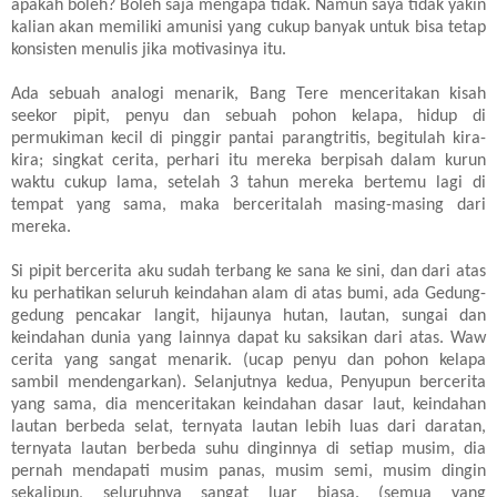
apakah boleh? Boleh saja mengapa tidak. Namun saya tidak yakin
kalian akan memiliki amunisi yang cukup banyak untuk bisa tetap
konsisten menulis jika motivasinya itu.
Ada sebuah analogi menarik, Bang Tere menceritakan kisah
seekor pipit, penyu dan sebuah pohon kelapa, hidup di
permukiman kecil di pinggir pantai parangtritis, begitulah kira-
kira; singkat cerita, perhari itu mereka berpisah dalam kurun
waktu cukup lama, setelah 3 tahun mereka bertemu lagi di
tempat yang sama, maka berceritalah masing-masing dari
mereka.
Si pipit bercerita aku sudah terbang ke sana ke sini, dan dari atas
ku perhatikan seluruh keindahan alam di atas bumi, ada Gedung-
gedung pencakar langit, hijaunya hutan, lautan, sungai dan
keindahan dunia yang lainnya dapat ku saksikan dari atas. Waw
cerita yang sangat menarik. (ucap penyu dan pohon kelapa
sambil mendengarkan). Selanjutnya kedua, Penyupun bercerita
yang sama, dia menceritakan keindahan dasar laut, keindahan
lautan berbeda selat, ternyata lautan lebih luas dari daratan,
ternyata lautan berbeda suhu dinginnya di setiap musim, dia
pernah mendapati musim panas, musim semi, musim dingin
sekalipun, seluruhnya sangat luar biasa. (semua yang