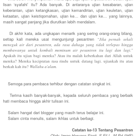
lisan ‘syafahi’ itu? Ada banyak. Di antaranya ujian kesabaran, ujian
keberanian, ujian ketangkasan, ujian kemandirian, ujian keuletan, ujian
ketaatan, ujian keistiqomahan, ujian ke… dan ujian ke… yang lainnya,
masih sangat panjang jika diurutkan lebih mendalam.
Di akhir kata, ada ungkapan menarik yang sering orang-orang bilang,
setiap kali mereka usai mengunjungi pesantren
“Jika pernah sekali
meneguk air dari pesantren, ada rasa dahaga yang tidak terlepas hingga
membawanya untuk kembali meminum air pesantren itu lagi dan lagi.”
Apakah itu ujian bagi mereka? Atau itu malah keberkahan dari Allah untuk
mereka? Mereka kecipratan rasa rindu untuk datang lagi. ujiankah itu atau
berkah kah itu?
Wallahu a'alam.
Semoga para pembaca terhibur dengan catatan singkat ini.
Terima kasih banyak-banyak, kepada seluruh pembaca yang berbaik
hati membaca hingga akhir tulisan ini.
Salam hangat dari blogger yang masih terus belajar ini.
Salam cinta menulis, salam ikhlas untuk berbagi.
Catatan ke-13 Tentang Pesantren
Oleh: Irwan Haryono Sirait, S.Fil.I., M.Pd (IHS)