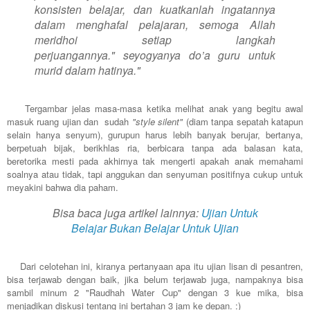
konsisten belajar, dan kuatkanlah ingatannya
dalam menghafal pelajaran, semoga Allah
meridhoi setiap langkah
perjuangannya." seyogyanya do’a guru untuk
murid dalam hatinya."
Tergambar jelas masa-masa k
etika melihat anak yang begitu awal
masuk ruang ujian dan sudah
"style silent"
(diam tanpa sepatah katapun
selain hanya senyum), gurupun harus lebih banyak berujar, bertanya,
berpetuah bijak, berikhlas ria, berbicara tanpa ada balasan kata,
beretorika mesti pada akhirnya tak mengerti apakah anak memahami
soalnya atau tidak, tapi anggukan dan senyuman positifnya cukup untuk
meyakini bahwa dia paham.
Bisa baca juga artikel lainnya:
Ujian Untuk
Belajar Bukan Belajar Untuk Ujian
Dari celotehan ini, kiranya pertanyaan apa itu ujian lisan di pesantren,
bisa terjawab dengan baik, jika belum terjawab juga, nampaknya bisa
sambil minum 2 "Raudhah Water Cup" dengan 3 kue mika, bisa
menjadikan diskusi tentang ini bertahan 3 jam ke depan. :)