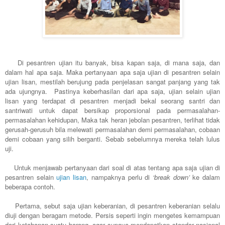
Di pesantren ujian itu banyak, bisa kapan saja, di mana saja, dan
dalam hal apa saja. Maka pertanyaan apa saja ujian di pesantren selain
ujian lisan, mestilah berujung pada penjelasan sangat panjang yang tak
ada ujungnya. Pastinya keberhasilan dari apa saja, ujian selain ujian
lisan yang terdapat di pesantren menjadi bekal seorang santri dan
santriwati untuk dapat bersikap proporsional pada permasalahan-
permasalahan kehidupan, Maka tak heran jebolan pesantren, terlihat tidak
gerusah-gerusuh bila melewati permasalahan demi permasalahan, cobaan
demi cobaan yang silih berganti. Sebab sebelumnya mereka telah lulus
uji.
Untuk menjawab pertanyaan dari soal di atas tentang apa saja ujian di
pesantren selain
ujian lisan
, nampaknya perlu di
‘break down’
ke dalam
beberapa contoh.
Pertama, sebut saja ujian keberanian, di pesantren keberanian selalu
diuji dengan beragam metode. Persis seperti ingin mengetes kemampuan
dari ketahanan suatu barang, agar supaya mendapatkan standar nasional