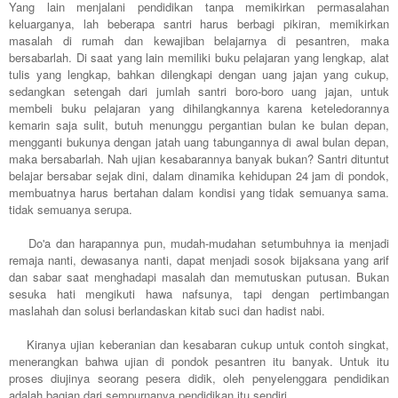
Yang lain menjalani pendidikan tanpa memikirkan permasalahan
keluarganya, lah beberapa santri harus berbagi pikiran, memikirkan
masalah di rumah dan kewajiban belajarnya di pesantren, maka
bersabarlah. Di saat yang lain memiliki buku pelajaran yang lengkap, alat
tulis yang lengkap, bahkan dilengkapi dengan uang jajan yang cukup,
sedangkan setengah dari jumlah santri boro-boro uang jajan, untuk
membeli buku pelajaran yang dihilangkannya karena keteledorannya
kemarin saja sulit, butuh menunggu pergantian bulan ke bulan depan,
mengganti bukunya dengan jatah uang tabungannya di awal bulan depan,
maka bersabarlah. Nah ujian kesabarannya banyak bukan? Santri dituntut
belajar bersabar sejak dini, dalam dinamika kehidupan 24 jam di pondok,
membuatnya harus bertahan dalam kondisi yang tidak semuanya sama.
tidak semuanya serupa.
Do'a dan harapannya pun, mudah-mudahan setumbuhnya ia menjadi
remaja nanti, dewasanya nanti, dapat menjadi sosok bijaksana yang arif
dan sabar saat menghadapi masalah dan memutuskan putusan. Bukan
sesuka hati mengikuti hawa nafsunya, tapi dengan pertimbangan
maslahah dan solusi berlandaskan kitab suci dan hadist nabi.
Kiranya ujian keberanian dan kesabaran cukup untuk contoh singkat,
menerangkan bahwa ujian di pondok pesantren itu banyak. Untuk itu
proses diujinya seorang pesera didik, oleh penyelenggara pendidikan
adalah bagian dari sempurnanya pendidikan itu sendiri.