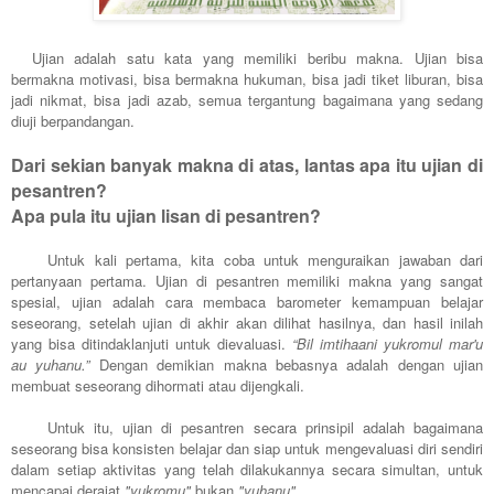
Ujian adalah satu kata yang memiliki beribu makna. Ujian bisa
bermakna motivasi, bisa bermakna hukuman, bisa jadi tiket liburan, bisa
jadi nikmat, bisa jadi azab, semua tergantung bagaimana yang sedang
diuji berpandangan.
Dari sekian banyak makna di atas, lantas apa itu ujian di
pesantren?
Apa pula itu ujian lisan di pesantren?
Untuk kali pertama, kita coba untuk menguraikan jawaban dari
pertanyaan pertama. Ujian di pesantren memiliki makna yang sangat
spesial, ujian adalah cara membaca barometer kemampuan belajar
seseorang, setelah ujian di akhir akan dilihat hasilnya, dan hasil inilah
yang bisa ditindaklanjuti untuk dievaluasi.
“Bil imtihaani yukromul mar'u
au yuhanu.”
Dengan demikian makna bebasnya adalah dengan ujian
membuat seseorang dihormati atau dijengkali.
Untuk itu, ujian di pesantren secara prinsipil adalah bagaimana
seseorang bisa konsisten belajar dan siap untuk mengevaluasi diri sendiri
dalam setiap aktivitas yang telah dilakukannya secara simultan, untuk
mencapai derajat
"yukromu"
bukan
"yuhanu".