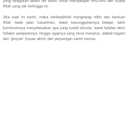
yang diragukan dalam diri santri untuk mempelajari ilmu-ilmu dari kuasa
Allah yang tak terhingga ini.
Jika saat ini santri, maka beribadahlah mengharap ridho dan bantuan
Allah lewat jalan kesantrian, lewat kesungguhannya belajar, lebih
komitmennya menyelesaikan apa yang sudah dimulai, lewat hafalan demi
hafalan pelajarannya, hingga ngajinya yang terus menerus, adalah bagian
dari ‘ghoyah’ (tujuan akhir) dari perjuangan santri semua.