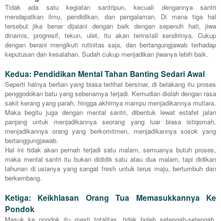
Tidak ada satu kegiatan santripun, kecuali dengannya santri
mendapatkan ilmu, pendidikan, dan pengalaman. Di mana tiga hal
tersebut jika benar dijalani dengan baik dengan sepenuh hati, jiwa
dinamis, progresif, tekun, ulet, itu akan terinstall sendirinya. Cukup
dengan berani mengikuti rutinitas saja, dan bertangungjawab terhadap
keputusan dan kesalahan. Sudah cukup menjadikan jiwanya lebih baik.
Kedua: Pendidikan Mental Tahan Banting Sedari Awal
Seperti halnya berlian yang biasa terlihat bersinar, di belakang itu proses
penggodokan batu yang sebenarnya terjadi. Kemudian diolah dengan rasa
sakit kerang yang parah, hingga akhirnya mampu menjadikannya mutiara.
Maka begitu juga dengan mental santri, dibentuk lewat estafet jalan
panjang untuk menjadikannya seorang yang luar biasa istiqomah,
menjadikannya orang yang berkomitmen, menjadikannya sosok yang
bertanggungjawab.
Hal ini tidak akan pernah terjadi satu malam, semuanya butuh proses,
maka mental santri itu bukan dididik satu atau dua malam, tapi didikan
tahunan di usianya yang sangat fresh untuk terus maju, bertumbuh dan
berkembang.
Ketiga: Keikhlasan Orang Tua Memasukkannya Ke
Pondok
Masuk ke pondok itu mesti totalitas, tidak boleh setengah-setengah,