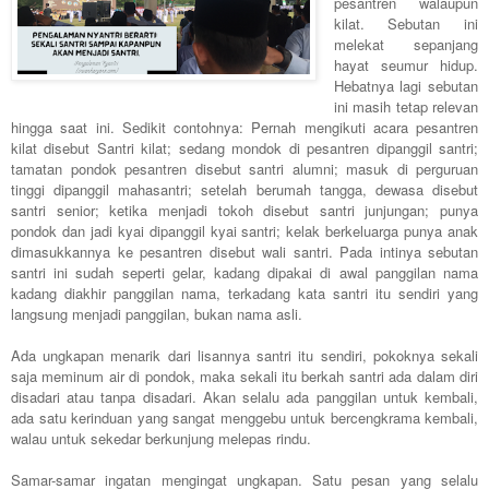
pesantren walaupun
kilat. Sebutan ini
melekat sepanjang
hayat seumur hidup.
Hebatnya lagi sebutan
ini masih tetap relevan
hingga saat ini. Sedikit contohnya: Pernah mengikuti acara pesantren
kilat disebut Santri kilat; sedang mondok di pesantren dipanggil santri;
tamatan pondok pesantren disebut santri alumni; masuk di perguruan
tinggi dipanggil mahasantri; setelah berumah tangga, dewasa disebut
santri senior; ketika menjadi tokoh disebut santri junjungan; punya
pondok dan jadi kyai dipanggil kyai santri; kelak berkeluarga punya anak
dimasukkannya ke pesantren disebut wali santri. Pada intinya sebutan
santri ini sudah seperti gelar, kadang dipakai di awal panggilan nama
kadang diakhir panggilan nama, terkadang kata santri itu sendiri yang
langsung menjadi panggilan, bukan nama asli.
Ada ungkapan menarik dari lisannya santri itu sendiri, pokoknya sekali
saja meminum air di pondok, maka sekali itu berkah santri ada dalam diri
disadari atau tanpa disadari. Akan selalu ada panggilan untuk kembali,
ada satu kerinduan yang sangat menggebu untuk bercengkrama kembali,
walau untuk sekedar berkunjung melepas rindu.
Samar-samar ingatan mengingat ungkapan. Satu pesan yang selalu