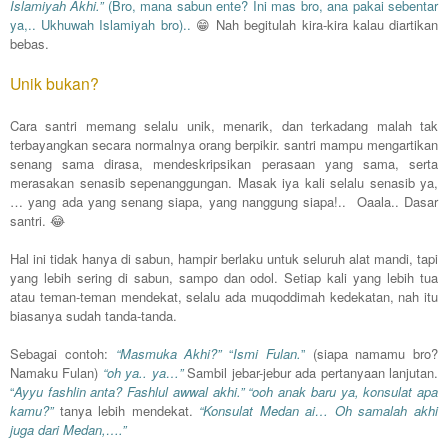
Islamiyah Akhi.”
(Bro, mana sabun ente? Ini mas bro, ana pakai sebentar
ya,.. Ukhuwah Islamiyah bro)..
Nah begitulah kira-kira kalau diartikan
😁
bebas.
Unik bukan?
Cara santri memang selalu unik, menarik, dan terkadang malah tak
terbayangkan secara normalnya orang berpikir. santri mampu mengartikan
senang sama dirasa, mendeskripsikan perasaan yang sama, serta
merasakan senasib sepenanggungan. Masak iya kali selalu senasib ya,
… yang ada yang senang siapa, yang nanggung siapa!.. Oaala.. Dasar
santri.
😂
Hal ini tidak hanya di sabun, hampir berlaku untuk seluruh alat mandi, tapi
yang lebih sering di sabun, sampo dan odol. Setiap kali yang lebih tua
atau teman-teman mendekat, selalu ada muqoddimah kedekatan, nah itu
biasanya sudah tanda-tanda.
Sebagai contoh:
“Masmuka Akhi?”
“
Ismi Fulan.
”
(siapa namamu bro?
Namaku Fulan)
“oh ya.. ya…”
Sambil jebar-jebur ada pertanyaan lanjutan.
“
Ayyu fashlin anta? Fashlul awwal akhi.” “ooh anak baru ya,
konsulat apa
kamu?”
tanya lebih mendekat.
“Konsulat Medan ai… Oh samalah akhi
juga dari Medan,….”