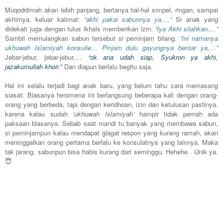
Muqoddimah akan lebih panjang, bertanya hal-hal simpel, ringan, sampai
akhirnya, keluar kalimat:
“akhi pakai sabunnya ya,…”
Si anak yang
didekati juga dengan tulus ikhals memberikan izin.
“Iya Akhi silahkan,…”
Sambil memulangkan sabun tersebut si peminjam bilang.
“Ini namanya
ukhuwah Islamiyah konsulie… Pinjam dulu gayungnya bentar ya,…”
Jebar-jebur, jebar-jebur,…
“ok ana udah siap, Syukron ya akhi,
jazakumullah khoir.
”
Dan diapun berlalu begitu saja.
Hal ini selalu terjadi bagi anak baru, yang belum tahu cara memasang
siasat. Biasanya fenomena ini berlangsung beberapa kali dengan orang-
orang yang berbeda, tapi dengan keridhoan, izin dan ketulusan pastinya.
karena kalau sudah
‘ukhuwah Islamiyah’
hampir tidak pernah ada
paksaan biasanya. Sebab saat mandi tu banyak yang membawa sabun,
si peminjampun kalau mendapat glagat respon yang kurang ramah, akan
meninggalkan orang pertama berlalu ke konsulatnya yang lainnya. Maka
tak jarang, sabunpun bisa habis kurang dari seminggu. Hehehe.. Unik ya.
😇