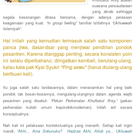
suasana persaudaraan
yang akrab sehingga
segala kesenangan dirasa bersama, dengan adanya perasaan
keagamaan yang kuat.
“in group feeling”
familiar istilahnya
“Ukhuwwah
Islamiyah”.
Hal inilah yang kemudian termasuk salah satu komponen
panca jiwa, dasar-dsar yang menjiwai pendirian pondok
pesantren. Karena dianggap penting, secara konsisten poin
ini selalu diperbaharui, diingatkan kembali, berulang-ulang,
kalau kata pak Kyai Syukri
"Ping sewu"
(harus diulang-ulang
beribuan kali).
Itu juga salah satu landasannya, dalam menanamkan hal yang baik
pondok tak bosan-bosannya, mengulang-ulanginya dalam agenda wajib
pesantren yang disebut:
“Pekan Perkenalan Khutbatul ‘Arsy.”
(pekan
perkenalan kuliah umum kepondokmodernan). Inilah arti secara
konseptualnya.
Nah kali ini pelaksaan kontekstualnya yang menarik. Setiap kali ingin
mandi,
“Akhi… Aina Sobunuka? Hadzaa Akhi, Atlub ya,.. Ukhuwah