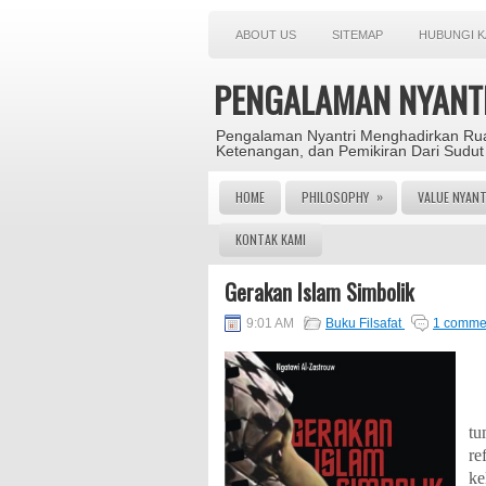
ABOUT US
SITEMAP
HUBUNGI K
PENGALAMAN NYANT
Pengalaman Nyantri Menghadirkan Rua
Ketenangan, dan Pemikiran Dari Sudut
»
HOME
PHILOSOPHY
VALUE NYANT
KONTAK KAMI
Gerakan Islam Simbolik
9:01 AM
Buku Filsafat
1 comme
P
tu
re
ke