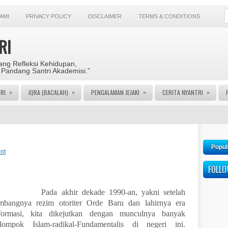
AMI
PRIVACY POLICY
DISCLAIMER
TERMS & CONDITIONS
RI
ng Refleksi Kehidupan,
 Pandang Santri Akademisi.”
»
»
»
»
RI
IQRA (BACALAH)
PENGALAMAN JEJAKI
CERITA NYANTRI
Popul
nt
FOLL
ada akhir dekade 1990-an, yakni setelah
mbangnya rezim otoriter Orde Baru dan lahirnya era
formasi, kita dikejutkan dengan munculnya banyak
lompok Islam-radikal-Fundamentalis di negeri ini.