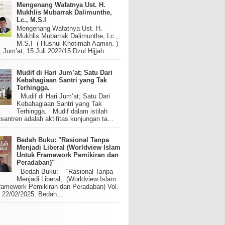
Mengenang Wafatnya Ust. H.
Mukhlis Mubarrak Dalimunthe,
Lc., M.S.I
Mengenang Wafatnya Ust. H.
Mukhlis Mubarrak Dalimunthe, Lc.,
M.S.I ( Husnul Khotimah Aamiin. )
um’at, 15 Juli 2022/15 Dzul Hijjah...
Mudif di Hari Jum’at; Satu Dari
Kebahagiaan Santri yang Tak
Terhingga.
Mudif di Hari Jum’at; Satu Dari
Kebahagiaan Santri yang Tak
Terhingga. Mudif dalam istilah
santren adalah aktifitas kunjungan ta...
Bedah Buku: "Rasional Tanpa
Menjadi Liberal (Worldview Islam
Untuk Framework Pemikiran dan
Peradaban)"
Bedah Buku: “Rasional Tanpa
Menjadi Liberal; (Worldview Islam
ramework Pemikiran dan Peradaban) Vol.
 22/02/2025. Bedah...