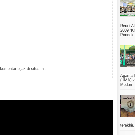
Reuni A
2009 “Kh
Pondok 
omentar bijak di situs ini.
Agama I
(UMA) k
Medan S
terakhir,