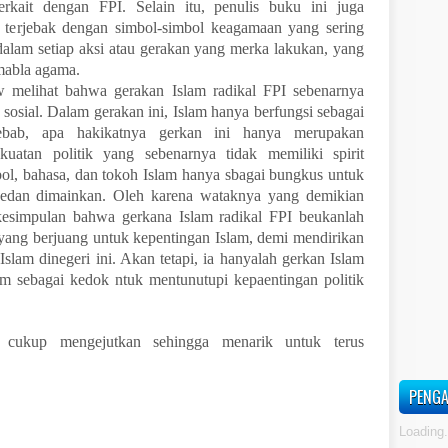
terkait dengan FPI. Selain itu, penulis buku ini juga
 terjebak dengan simbol-simbol keagamaan yang sering
 dalam setiap aksi atau gerakan yang merka lakukan, yang
mabla agama.
hat bahwa gerakan Islam radikal FPI sebenarnya
sosial. Dalam gerakan ini, Islam hanya berfungsi sebagai
 Sebab, apa hakikatnya gerkan ini hanya merupakan
kuatan politik yang sebenarnya tidak memiliki spirit
ol, bahasa, dan tokoh Islam hanya sbagai bungkus untuk
 sedan dimainkan. Oleh karena wataknya yang demikian
kesimpulan bahwa gerkana Islam radikal FPI beukanlah
 yang berjuang untuk kepentingan Islam, demi mendirikan
slam dinegeri ini. Akan tetapi, ia hanyalah gerkan Islam
m sebagai kedok ntuk mentunutupi kepaentingan politik
u cukup mengejutkan sehingga menarik untuk terus
PENGA
Loading.