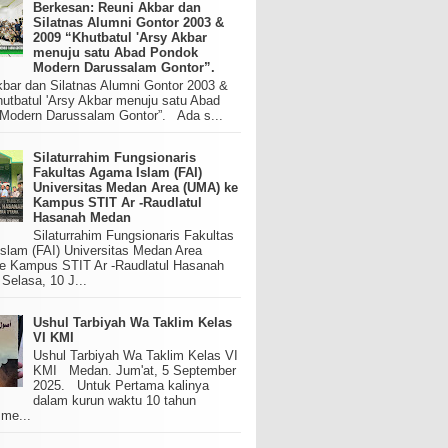
Berkesan: Reuni Akbar dan
Silatnas Alumni Gontor 2003 &
2009 “Khutbatul 'Arsy Akbar
menuju satu Abad Pondok
Modern Darussalam Gontor”.
kbar dan Silatnas Alumni Gontor 2003 &
utbatul 'Arsy Akbar menuju satu Abad
Modern Darussalam Gontor”. Ada s...
Silaturrahim Fungsionaris
Fakultas Agama Islam (FAI)
Universitas Medan Area (UMA) ke
Kampus STIT Ar -Raudlatul
Hasanah Medan
Silaturrahim Fungsionaris Fakultas
slam (FAI) Universitas Medan Area
e Kampus STIT Ar -Raudlatul Hasanah
elasa, 10 J...
Ushul Tarbiyah Wa Taklim Kelas
VI KMI
Ushul Tarbiyah Wa Taklim Kelas VI
KMI Medan. Jum'at, 5 September
2025. Untuk Pertama kalinya
dalam kurun waktu 10 tahun
 me...