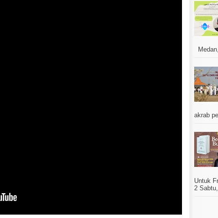
Medan, J
akrab pe
Untuk F
2 Sabtu,