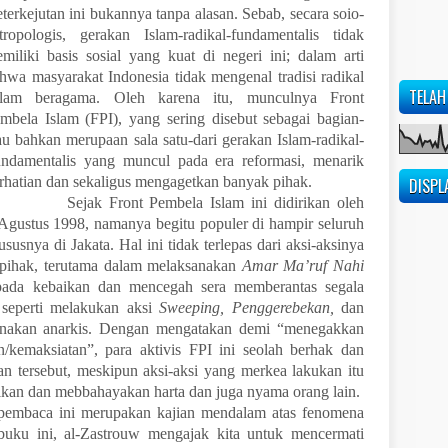
terkejutan ini bukannya tanpa alasan. Sebab, secara soio-
tropologis, gerakan Islam-radikal-fundamentalis tidak
miliki basis sosial yang kuat di negeri ini; dalam arti
hwa masyarakat Indonesia tidak mengenal tradisi radikal
TELAH
lam beragama. Oleh karena itu, munculnya Front
mbela Islam (FPI), yang sering disebut sebagai bagian-
au bahkan merupaan sala satu-dari gerakan Islam-radikal-
ndamentalis yang muncul pada era reformasi, menarik
rhatian dan sekaligus mengagetkan banyak pihak.
DISPL
ejak Front Pembela Islam ini didirikan oleh
Agustus 1998, namanya begitu populer di hampir seluruh
susnya di Jakata. Hal ini tidak terlepas dari aksi-aksinya
pihak, terutama dalam melaksanakan
Amar Ma’ruf Nahi
pada kebaikan dan mencegah sera memberantas segala
 seperti melakukan aksi
Sweeping, Penggerebekan,
dan
dnakan anarkis. Dengan mengatakan demi “menegakkan
/kemaksiatan”, para aktivis FPI ini seolah berhak dan
an tersebut, meskipun aksi-aksi yang merkea lakukan itu
ikan dan mebbahayakan harta dan juga nyama orang lain.
a ini merupakan kajian mendalam atas fenomena
buku ini, al-Zastrouw mengajak kita untuk mencermati