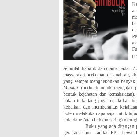
Ke
an
me
ba
da
Pe
at
Fu
pe
S
sejumlah haba’ib dan ulama pada 17 
masyarakat perkotaan di tanah air, khu
yang sempat menghebohkan banyak 
Munkar
(perintah untuk mengajak 
bentuk kejahatan dan kemaksiatan),
bakan terkadang juga melakukan ti
kebaikan dan memberantas kejahatan
boleh melakukan apa saja untuk tuju
terkadang (atau bahkan sering) merug
Buku yang ada ditangan pembac
gerakan-Islam –radikal FPI. Lewat 