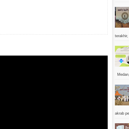
terakhir,
Medan, J
akrab pe