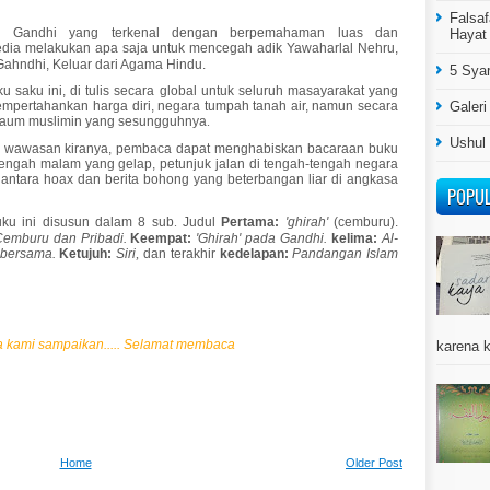
Falsaf
 Gandhi yang terkenal dengan berpemahaman luas dan
Hayat
dia melakukan apa saja untuk mencegah adik Yawaharlal Nehru,
Gahndhi, Keluar dari Agama Hindu.
5 Syar
 saku ini, di tulis secara global untuk seluruh masayarakat yang
mpertahankan harga diri, negara tumpah tanah air, namun secara
Galeri
n kaum muslimin yang sesungguhnya
.
Ushul
n wawasan kiranya, pembaca dapat menghabiskan bacaraan buku
i tengah malam yang gelap, petunjuk jalan di tengah-tengah negara
i antara hoax dan berita bohong yang beterbangan liar di angkasa
POPU
ku ini disusun dalam 8 sub
.
Judul
Pertama:
'ghirah'
(cemburu).
emburu dan Pribadi.
Keempat:
'Ghirah' pada Gandhi.
kelima:
Al-
n bersama.
Ketujuh:
Siri
,
dan terakhir
kedelapan:
Pandangan Islam
a kami sampaikan..... Selamat membaca
karena k
Home
Older Post