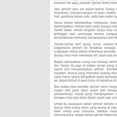
berdiam diri saja, jelaslah
'ghirah'
telah hilan
Jika
'ghirah'
atau siri dalam bahas Orang bu
Indonesia, niscaya bangsa ini akan mudah d
hati, gantinya hanya satu, yaitu kain kafan 
Keras beliau memberikan himbauan, bu
diperingatkan berkali-kali) pada bangsa Ind
dalam dada, sebab langkah tanpa rasa ce
tertinggal dari semangat leluhur bang
kemerdekaan berkobar semangatnya dan terpat
Samar-samar dari ujung surau seakan t
bagaimana
'ghirah'
itu dimaknai sebagai 
ungkapan hebat dalam pribahasa pemuda
(Kalau rasa malu menimpa diri, tidak ada 
Begitu dahsyatnya orang tua minang mendid
diri. Selain itu juga di antara pesan yan
syarat dan menghidupkan
'ghirah'
.
Kembal
Ingatlah, semua yang memakai kutang dan
yang harus selalu diingatkan pada pemud
air, dapat dilihat di awal buku ini tepatnya
Bila setiap jiwa memiliki
'ghirah'
demi menjag
negeri kita pasti akan aman dari penga
pembodohan masal yang menginginkan nege
dengan nilai-nilai Islam itulah salah satu sol
Untuk itu walaupun istilah
'ghirah'
terlahir
hanya milik orang Islam yang sering di ca
milik setiap jiwa manusia, bahkan masi
menyebutnya, sebab dalam ghirah terkandun