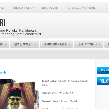
AMI
PRIVACY POLICY
DISCLAIMER
TERMS & CONDITIONS
RI
ng Refleksi Kehidupan,
 Pandang Santri Akademisi.”
»
»
»
»
RI
IQRA (BACALAH)
PENGALAMAN JEJAKI
CERITA NYANTRI
Popul
ents
FOLL
Judul Buku:
'ghirah' Cemburu Karena
Allah
Penulis:
Prof. Dr. HAMKA
Penerbit:
Gema Insani, Depok