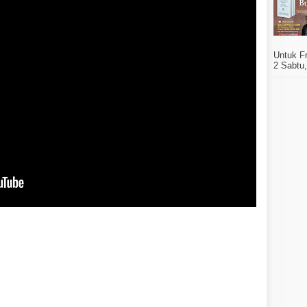
Untuk F
2 Sabtu,