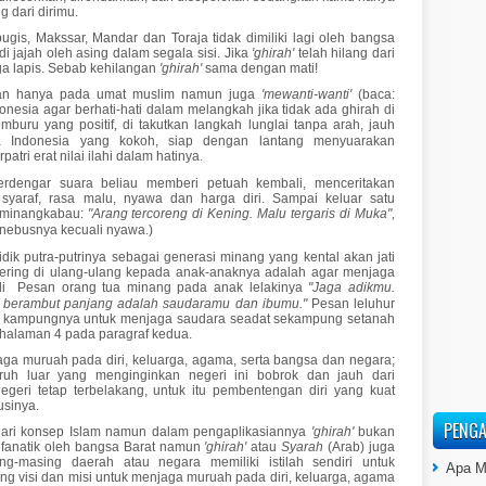
g dari dirimu.
gis, Makssar, Mandar dan Toraja tidak dimiliki lagi oleh bangsa
i jajah oleh asing dalam segala sisi. Jika
'ghirah'
telah hilang dari
tiga lapis. Sebab kehilangan
'ghirah'
sama dengan mati!
kan hanya pada umat muslim namun juga
'mewanti-wanti'
(baca:
onesia agar berhati-hati dalam melangkah jika tidak ada ghirah di
mburu yang positif
,
di takutkan langkah lunglai tanpa arah, jauh
sa Indonesia yang kokoh, siap dengan lantang menyuarakan
ri erat nilai ilahi dalam hatinya
.
erdengar suara beliau memberi petuah kembali, menceritakan
syaraf, rasa malu, nyawa dan harga diri. Sampai keluar satu
 minangkabau:
"Arang tercoreng di Kening. Malu tergaris di Muka"
,
penebusnya kecuali nyawa
.
)
ik putra-putrinya sebagai generasi minang yang kental akan jati
g sering di ulang-ulang kepada anak-anaknya adalah agar menjaga
i Pesan orang tua minang pada anak lelakinya
"Jaga adikmu.
 berambut panjang adalah saudaramu dan ibumu."
Pesan leluhur
a kampungnya untuk menjaga saudara seadat sekampung setanah
 di halaman 4 pada paragraf kedua.
a muruah pada diri, keluarga, agama, serta bangsa dan negara;
ruh luar yang menginginkan negeri ini bobrok dan jauh dari
ri tetap terbelakang, untuk itu pembentengan diri yang kuat
usinya.
PENGA
 dari konsep Islam namun dalam pengaplikasiannya
'ghirah'
bukan
p fanatik oleh bangsa Barat namun
'ghirah'
atau
Syarah
(Arab) juga
ng-masing daerah atau negara memiliki istilah sendiri untuk
Apa M
g visi dan misi untuk menjaga muruah pada diri, keluarga, agama