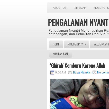
ABOUT US
SITEMAP
HUBUNGI K
PENGALAMAN NYANT
Pengalaman Nyantri Menghadirkan Rua
Ketenangan, dan Pemikiran Dari Sudut
»
HOME
PHILOSOPHY
VALUE NYANT
KONTAK KAMI
'Ghirah' Cemburu Karena Allah
9:00 AM
Buya Hamka
No comm