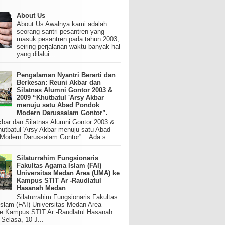
About Us
About Us Awalnya kami adalah
seorang santri pesantren yang
masuk pesantren pada tahun 2003,
seiring perjalanan waktu banyak hal
yang dilalui...
Pengalaman Nyantri Berarti dan
Berkesan: Reuni Akbar dan
Silatnas Alumni Gontor 2003 &
2009 “Khutbatul 'Arsy Akbar
menuju satu Abad Pondok
Modern Darussalam Gontor”.
kbar dan Silatnas Alumni Gontor 2003 &
utbatul 'Arsy Akbar menuju satu Abad
Modern Darussalam Gontor”. Ada s...
Silaturrahim Fungsionaris
Fakultas Agama Islam (FAI)
Universitas Medan Area (UMA) ke
Kampus STIT Ar -Raudlatul
Hasanah Medan
Silaturrahim Fungsionaris Fakultas
slam (FAI) Universitas Medan Area
e Kampus STIT Ar -Raudlatul Hasanah
elasa, 10 J...