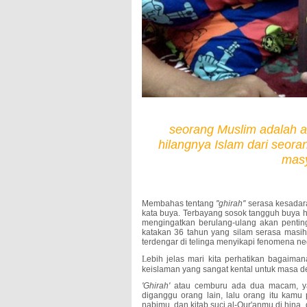
seorang Muslim adalah aw
hilangnya Islam dari seora
masy
Membahas tentang
''ghirah''
serasa kesadaran
kata buya. Terbayang sosok tangguh buya h
mengingatkan berulang-ulang akan penti
katakan 36 tahun yang silam serasa masi
terdengar di telinga menyikapi fenomena neg
L
ebih jelas mari kita perhatikan bagaima
keislaman yang sangat kental untuk masa d
'Ghirah'
atau cemburu ada dua macam, ya
diganggu orang lain, lalu orang itu kam
nabimu, dan kitab suci al-Qur'anmu di hin