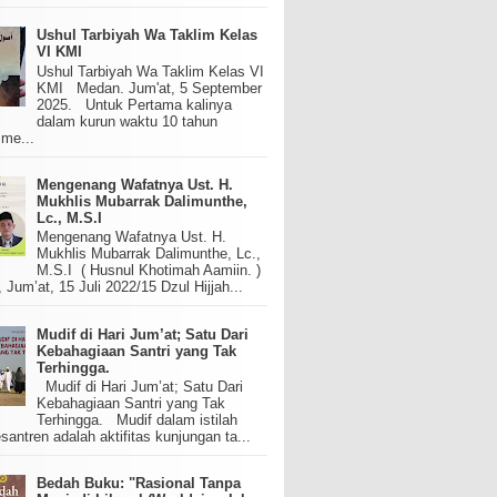
Ushul Tarbiyah Wa Taklim Kelas
VI KMI
Ushul Tarbiyah Wa Taklim Kelas VI
KMI Medan. Jum'at, 5 September
2025. Untuk Pertama kalinya
dalam kurun waktu 10 tahun
 me...
Mengenang Wafatnya Ust. H.
Mukhlis Mubarrak Dalimunthe,
Lc., M.S.I
Mengenang Wafatnya Ust. H.
Mukhlis Mubarrak Dalimunthe, Lc.,
M.S.I ( Husnul Khotimah Aamiin. )
um’at, 15 Juli 2022/15 Dzul Hijjah...
Mudif di Hari Jum’at; Satu Dari
Kebahagiaan Santri yang Tak
Terhingga.
Mudif di Hari Jum’at; Satu Dari
Kebahagiaan Santri yang Tak
Terhingga. Mudif dalam istilah
santren adalah aktifitas kunjungan ta...
Bedah Buku: "Rasional Tanpa