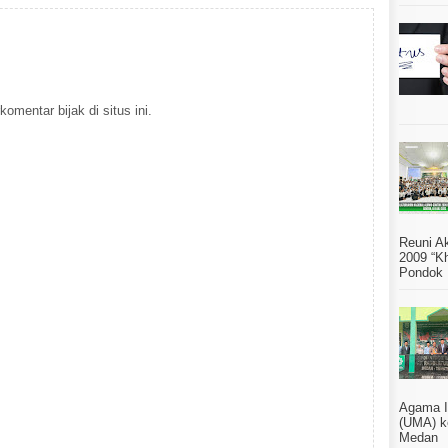
omentar bijak di situs ini.
Reuni A
2009 “Kh
Pondok 
Agama I
(UMA) k
Medan S