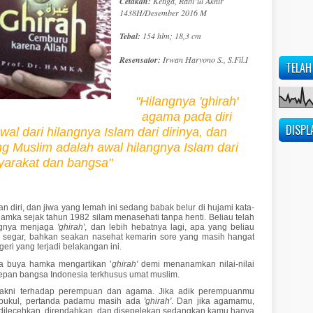
Cetakan:
Ketiga, Rabi’ul Akhir
1438H/Desember 2016 M
Tebal:
154 hlm; 18,3 cm
Resensator:
Irwan Haryono S., S.Fil.I
TELAH
"Hilangnya 'ghirah'
agama pada diri
DISPL
al dari hilangnya Islam dari dirinya, dan
ng Muslim adalah awal hilangnya Islam dari
arakat dan bangsa"
 diri, dan jiwa yang lemah ini sedang babak belur di hujami kata-
amka sejak tahun 1982 silam menasehati tanpa henti. Beliau telah
ngnya menjaga
'ghirah'
, dan lebih hebatnya lagi, apa yang beliau
h segar, bahkan seakan nasehat kemarin sore yang masih hangat
eri yang terjadi belakangan ini
.
na buya hamka mengartikan '
ghirah'
demi menanamkan nilai-nilai
epan bangsa Indonesia terkhusus umat muslim.
kni terhadap perempuan dan agama. Jika adik perempuanmu
u pukul, pertanda padamu masih ada
'ghirah'
. Dan jika agamamu,
a, dilecehkan, direndahkan, dan disepelekan sedangkan kamu hanya