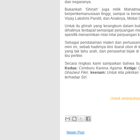
dan negaranya.
Bukankah
'Ghirah'
juga milik Mahatma
berperikemanusiaan tinggi
,
sampai ia berse
Viyay Lakshmi Pandit, dan Anaknya, Motial 
Untuk itu ghirah yang terangkum dalam buku
dihatinya terdapat semangat perjuangan me
spesifik menanmkan nilai-nilai perjuanga
Sebagai pendalaman materi dan perluasa
mini ini, sebab hadirnya kini ibarat obor d
yang tak tahu arah, dan penasehat bijak d
ibu pertiwi
.
Secara ringkas kami sampaikan bahwa bu
Kedua:
Cemburu Karena Agama
.
Ketiga:
C
Ghazwul Fikri
.
keenam:
Untuk kita pikirka
terhadap Siri.
Untuk selanjutny
Newer Post