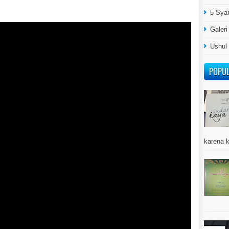
5 Syar
Galeri
Ushul
POPU
karena k