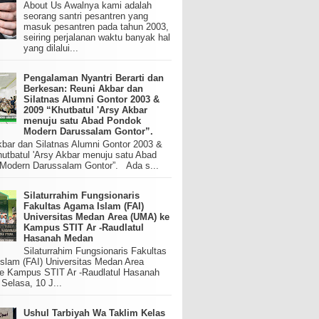
About Us Awalnya kami adalah
seorang santri pesantren yang
masuk pesantren pada tahun 2003,
seiring perjalanan waktu banyak hal
yang dilalui...
Pengalaman Nyantri Berarti dan
Berkesan: Reuni Akbar dan
Silatnas Alumni Gontor 2003 &
2009 “Khutbatul 'Arsy Akbar
menuju satu Abad Pondok
Modern Darussalam Gontor”.
kbar dan Silatnas Alumni Gontor 2003 &
utbatul 'Arsy Akbar menuju satu Abad
Modern Darussalam Gontor”. Ada s...
Silaturrahim Fungsionaris
Fakultas Agama Islam (FAI)
Universitas Medan Area (UMA) ke
Kampus STIT Ar -Raudlatul
Hasanah Medan
Silaturrahim Fungsionaris Fakultas
slam (FAI) Universitas Medan Area
e Kampus STIT Ar -Raudlatul Hasanah
elasa, 10 J...
Ushul Tarbiyah Wa Taklim Kelas