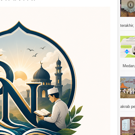
terakhir,
Medan, J
akrab pe