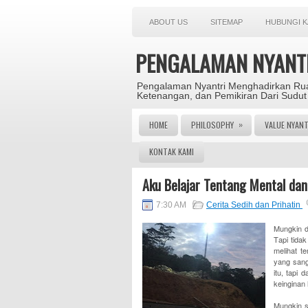
ABOUT US
SITEMAP
HUBUNGI K
PENGALAMAN NYANT
Pengalaman Nyantri Menghadirkan Rua
Ketenangan, dan Pemikiran Dari Sudut
»
HOME
PHILOSOPHY
VALUE NYANT
KONTAK KAMI
Aku Belajar Tentang Mental dan
7:30 AM
Cerita Sedih dan Prihatin
Mungkin di
Tapi tidak
melihat te
yang sang
itu, tapi
keinginan
Mungkin s