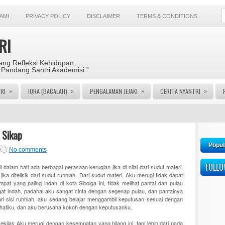
AMI
PRIVACY POLICY
DISCLAIMER
TERMS & CONDITIONS
RI
ng Refleksi Kehidupan,
 Pandang Santri Akademisi.”
»
»
»
»
RI
IQRA (BACALAH)
PENGALAMAN JEJAKI
CERITA NYANTRI
 Sikap
Popul
No comments
FOLL
 dalam hati ada berbagai perasaan kerugian jika di nilai dari sudut materi.
 jika ditelisik dari sudut ruhhiah. Dari sudut materi, Aku merugi tidak dapat
mpat yang paling indah di kota Sibolga ini, tidak melihat pantai dan pulau
at indah, padahal aku sangat cinta dengan segenap pulau, dan pantainya
 dari sisi ruhhiah, aku sedang belajar menggambil keputusan sesuai dengan
 hatiku, dan aku berusaha kokoh dengan keputusanku.
ekilas Aku merugi dengan kesempatan yang hilang ini, tapi lebih dari pada