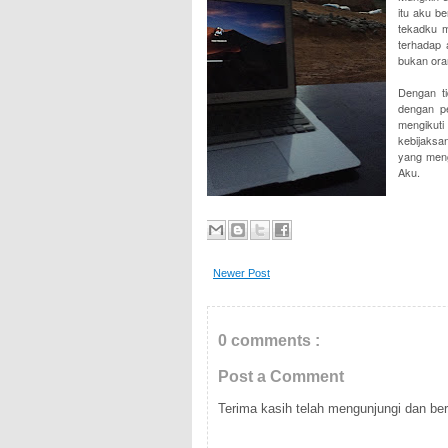
itu aku b
tekadku m
terhadap 
bukan oran
Dengan ti
dengan pe
mengikut
kebijaksa
yang menga
Aku.
Newer Post
0 comments :
Post a Comment
Terima kasih telah mengunjungi dan berk