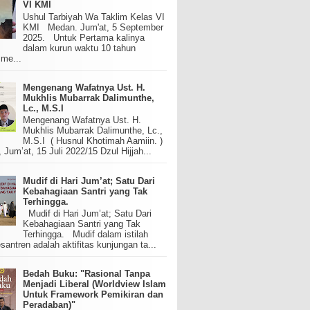
VI KMI
Ushul Tarbiyah Wa Taklim Kelas VI
KMI Medan. Jum'at, 5 September
2025. Untuk Pertama kalinya
dalam kurun waktu 10 tahun
 me...
Mengenang Wafatnya Ust. H.
Mukhlis Mubarrak Dalimunthe,
Lc., M.S.I
Mengenang Wafatnya Ust. H.
Mukhlis Mubarrak Dalimunthe, Lc.,
M.S.I ( Husnul Khotimah Aamiin. )
um’at, 15 Juli 2022/15 Dzul Hijjah...
Mudif di Hari Jum’at; Satu Dari
Kebahagiaan Santri yang Tak
Terhingga.
Mudif di Hari Jum’at; Satu Dari
Kebahagiaan Santri yang Tak
Terhingga. Mudif dalam istilah
santren adalah aktifitas kunjungan ta...
Bedah Buku: "Rasional Tanpa
Menjadi Liberal (Worldview Islam
Untuk Framework Pemikiran dan
Peradaban)"