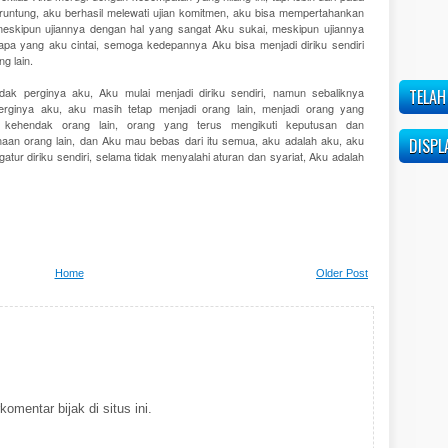
eruntung, aku berhasil melewati ujian komitmen, aku bisa mempertahankan
eskipun ujiannya dengan hal yang sangat Aku sukai, meskipun ujiannya
apa yang aku cintai, semoga kedepannya Aku bisa menjadi diriku sendiri
g lain.
dak perginya aku, Aku mulai menjadi diriku sendiri, namun sebaliknya
TELAH
rginya aku, aku masih tetap menjadi orang lain, menjadi orang yang
i kehendak orang lain, orang yang terus mengikuti keputusan dan
naan orang lain, dan Aku mau bebas dari itu semua, aku adalah aku, aku
DISPL
tur diriku sendiri, selama tidak menyalahi aturan dan syariat, Aku adalah
Home
Older Post
omentar bijak di situs ini.