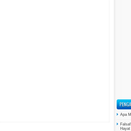
PENGA
Apa M
Falsaf
Hayat