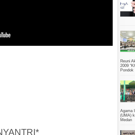
Reuni A
2009 “Kh
Pondok 
Agama I
(UMA) k
Medan S
NYANTRI*