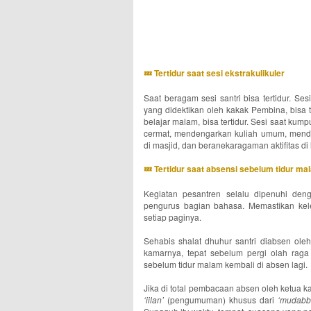
💤 Tertidur saat sesi ekstrakulikuler
Saat beragam sesi santri bisa tertidur. Ses
yang didektikan oleh kakak Pembina, bisa te
belajar malam, bisa tertidur. Sesi saat kump
cermat, mendengarkan kuliah umum, mend
di masjid, dan beranekaragaman aktifitas di l
💤 Tertidur saat absensi sebelum tidur ma
Kegiatan pesantren selalu dipenuhi deng
pengurus bagian bahasa. Memastikan kele
setiap paginya.
Sehabis shalat dhuhur santri diabsen ole
kamarnya, tepat sebelum pergi olah raga 
sebelum tidur malam kembali di absen lagi.
Jika di total pembacaan absen oleh ketua kam
‘iilan’
(pengumuman) khusus dari
‘mudabbi