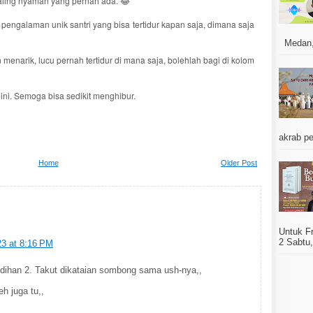
aling nyaman yang pernah ada. 😂
 pengalaman unik santri yang bisa tertidur kapan saja, dimana saja
Medan, J
narik, lucu pernah tertidur di mana saja, bolehlah bagi di kolom
ni. Semoga bisa sedikit menghibur.
akrab pe
Home
Older Post
Untuk F
2 Sabtu,
23 at 8:16 PM
ndihan 2. Takut dikataian sombong sama ush-nya,,
h juga tu,,