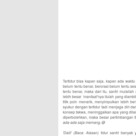
Tertidur bisa kapan saja, kapan ada waktu 
belum tentu benar, berorasi belum tentu ses
tentu benar, maka dari itu, santri mulaila
lebih besar
‘manfaat’
nya itulah yang diamb
titik poin menarik, menyimpulkan lebih be
syukur dengan tertidur tadi menjaga diri d
konsep takwa, meninggalkan apa yang dilar
diperbolehkan, maka besar pertimbangan tid
ada-ada saja memang.😅
'Dalil' (Baca: Alasan)
tidur santri banyak y