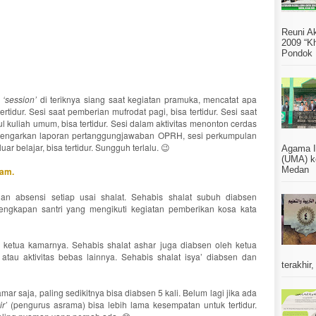
Reuni A
2009 “Kh
Pondok 
i
‘session’
di teriknya siang saat kegiatan pramuka, mencatat apa
rtidur. Sesi saat pemberian mufrodat pagi, bisa tertidur. Sesi saat
ul kuliah umum, bisa tertidur. Sesi dalam aktivitas menonton cerdas
engarkan laporan pertanggungjawaban OPRH, sesi perkumpulan
uar belajar, bisa tertidur. Sungguh terlalu.
Agama I
😉
(UMA) k
Medan S
lam.
an absensi setiap usai shalat. Sehabis shalat subuh diabsen
ngkapan santri yang mengikuti kegiatan pemberikan kosa kata
h ketua kamarnya. Sehabis shalat ashar juga diabsen oleh ketua
atau aktivitas bebas lainnya. Sehabis shalat isya’ diabsen dan
terakhir,
ar saja, paling sedikitnya bisa diabsen 5 kali. Belum lagi jika ada
r’
(pengurus asrama) bisa lebih lama kesempatan untuk tertidur.