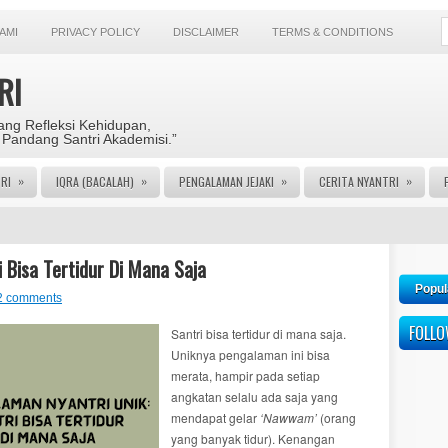
AMI
PRIVACY POLICY
DISCLAIMER
TERMS & CONDITIONS
RI
ng Refleksi Kehidupan,
 Pandang Santri Akademisi.”
»
»
»
»
RI
IQRA (BACALAH)
PENGALAMAN JEJAKI
CERITA NYANTRI
 Bisa Tertidur Di Mana Saja
Popul
2 comments
FOLL
Santri bisa tertidur di mana saja.
Uniknya pengalaman ini bisa
merata, hampir pada setiap
angkatan selalu ada saja yang
mendapat gelar
‘Nawwam’
(orang
yang banyak tidur). Kenangan