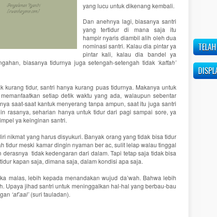
yang lucu untuk dikenang kembali.
Dan anehnya lagi, biasanya santri
yang tertidur di mana saja itu
hampir nyaris diambil alih oleh dua
TELAH
nominasi santri. Kalau dia pintar ya
pintar kali, kalau dia bandel ya
engahan, biasanya tidurnya juga setengah-setengah tidak
‘kaffah’
DISPL
dak kurang tidur, santri hanya kurang puas tidurnya. Makanya untuk
 memanfaatkan setiap detik waktu yang ada, walaupun sebentar
nya saat-saat kantuk menyerang tanpa ampun, saat itu juga santri
in rasanya, seharian hanya untuk tidur dari pagi sampai sore, ya
mpel ya keinginan santri.
diri nikmat yang harus disyukuri. Banyak orang yang tidak bisa tidur
 tidur meski kamar dingin nyaman ber ac, sulit lelap walau tinggal
derasnya tidak kedengaran dari dalam. Tapi tetap saja tidak bisa
rtidur kapan saja, dimana saja, dalam kondisi apa saja.
reka malas, lebih kepada menandakan wujud da’wah. Bahwa lebih
ah. Upaya jihad santri untuk meninggalkan hal-hal yang berbau-bau
engan
‘af’aal’
(suri tauladan).