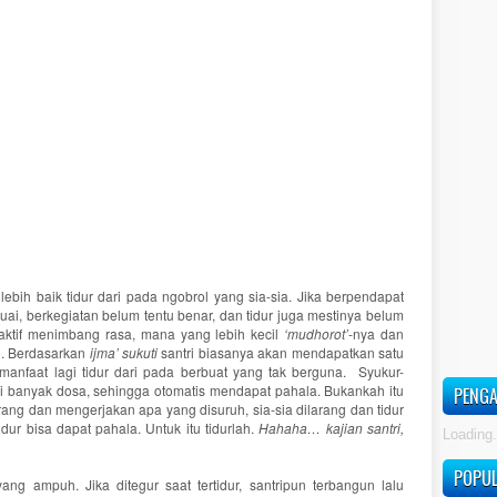
lebih baik tidur dari pada ngobrol yang sia-sia. Jika berpendapat
uai, berkegiatan belum tentu benar, dan tidur juga mestinya belum
h aktif menimbang rasa, mana yang lebih kecil
‘mudhorot’
-nya dan
il. Berdasarkan
ijma’ sukuti
santri biasanya akan mendapatkan satu
rmanfaat lagi tidur dari pada berbuat yang tak berguna. Syukur-
ari banyak dosa, sehingga otomatis mendapat pahala. Bukankah itu
PENGA
ang dan mengerjakan apa yang disuruh, sia-sia dilarang dan tidur
ur bisa dapat pahala. Untuk itu tidurlah.
Hahaha… kajian santri,
Loading.
POPU
ang ampuh. Jika ditegur saat tertidur, santripun terbangun lalu