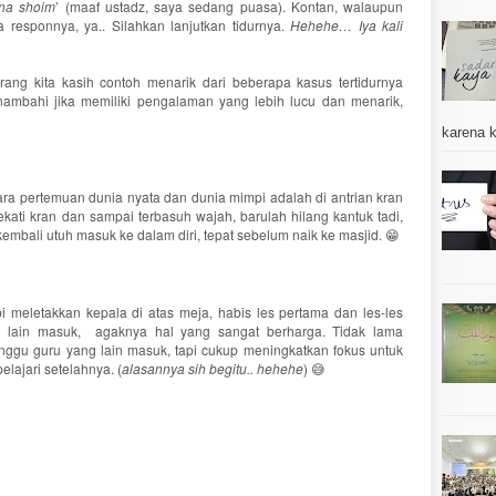
na shoim
’ (maaf ustadz, saya sedang puasa). Kontan, walaupun
ata responnya, ya.. Silahkan lanjutkan tidurnya.
Hehehe… Iya kali
karang kita kasih contoh menarik dari beberapa kasus tertidurnya
enambahi jika memiliki pengalaman yang lebih lucu dan menarik,
karena k
ara pertemuan dunia nyata dan dunia mimpi adalah di antrian kran
ati kran dan sampai terbasuh wajah, barulah hilang kantuk tadi,
bali utuh masuk ke dalam diri, tepat sebelum naik ke masjid. 😁
i meletakkan kepala di atas meja, habis les pertama dan les-les
 lain masuk, agaknya hal yang sangat berharga. Tidak lama
nggu guru yang lain masuk, tapi cukup meningkatkan fokus untuk
lajari setelahnya. (
alasannya sih begitu.. hehehe
) 😅