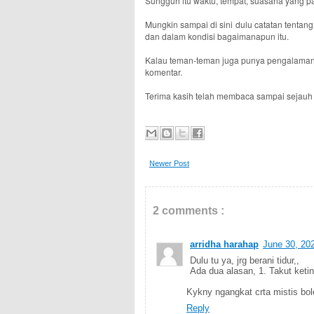
Sungguh itu waktu, tempat, suasana yang p
Mungkin sampai di sini dulu catatan tentang
dan dalam kondisi bagaimanapun itu.
Kalau teman-teman juga punya pengalaman me
komentar.
Terima kasih telah membaca sampai sejauh i
Newer Post
2 comments :
arridha harahap
June 30, 20
Dulu tu ya, jrg berani tidur,,
Ada dua alasan, 1. Takut keti
Kykny ngangkat crta mistis bole
Reply