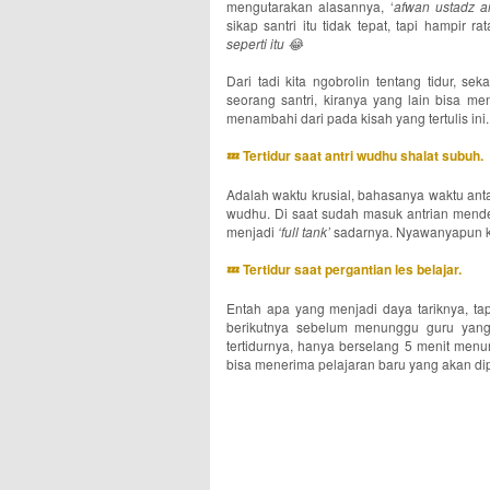
mengutarakan alasannya, ‘
afwan ustadz a
sikap santri itu tidak tepat, tapi hampir r
seperti itu
😂
Dari tadi kita ngobrolin tentang tidur, se
seorang santri, kiranya yang lain bisa m
menambahi dari pada kisah yang tertulis ini.
💤 Tertidur saat antri wudhu shalat subuh.
Adalah waktu krusial, bahasanya waktu ant
wudhu. Di saat sudah masuk antrian mendek
menjadi
‘full tank’
sadarnya. Nyawanyapun kem
💤 Tertidur saat pergantian les belajar.
Entah apa yang menjadi daya tariknya, tap
berikutnya sebelum menunggu guru yang
tertidurnya, hanya berselang 5 menit menu
bisa menerima pelajaran baru yang akan dipe