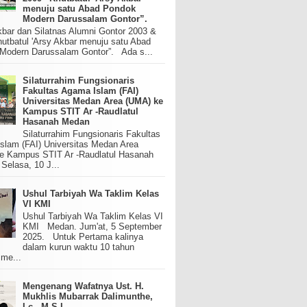
menuju satu Abad Pondok
Modern Darussalam Gontor”.
kbar dan Silatnas Alumni Gontor 2003 &
utbatul 'Arsy Akbar menuju satu Abad
Modern Darussalam Gontor”. Ada s...
Silaturrahim Fungsionaris
Fakultas Agama Islam (FAI)
Universitas Medan Area (UMA) ke
Kampus STIT Ar -Raudlatul
Hasanah Medan
Silaturrahim Fungsionaris Fakultas
slam (FAI) Universitas Medan Area
e Kampus STIT Ar -Raudlatul Hasanah
elasa, 10 J...
Ushul Tarbiyah Wa Taklim Kelas
VI KMI
Ushul Tarbiyah Wa Taklim Kelas VI
KMI Medan. Jum'at, 5 September
2025. Untuk Pertama kalinya
dalam kurun waktu 10 tahun
 me...
Mengenang Wafatnya Ust. H.
Mukhlis Mubarrak Dalimunthe,
Lc., M.S.I