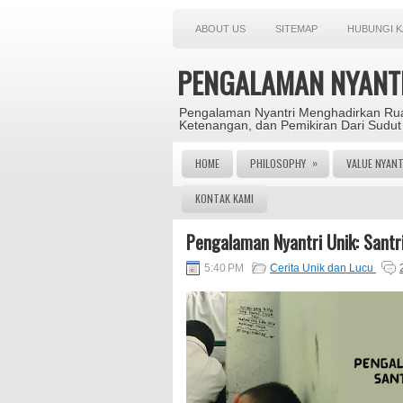
ABOUT US
SITEMAP
HUBUNGI K
PENGALAMAN NYANT
Pengalaman Nyantri Menghadirkan Rua
Ketenangan, dan Pemikiran Dari Sudut
»
HOME
PHILOSOPHY
VALUE NYANT
KONTAK KAMI
Pengalaman Nyantri Unik: Santri
5:40 PM
Cerita Unik dan Lucu