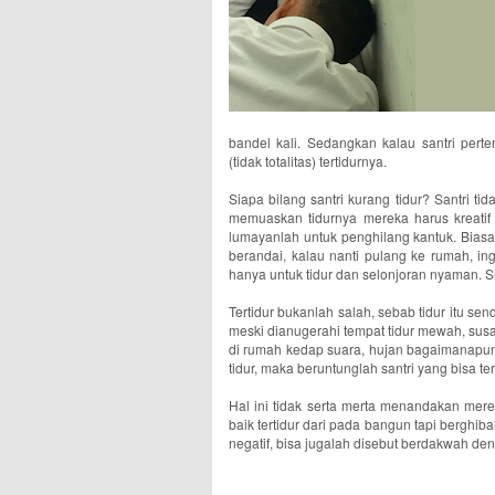
bandel kali. Sedangkan kalau santri pert
(tidak totalitas) tertidurnya.
Siapa bilang santri kurang tidur? Santri ti
memuaskan tidurnya mereka harus kreatif
lumayanlah untuk penghilang kantuk. Biasa
berandai, kalau nanti pulang ke rumah, ing
hanya untuk tidur dan selonjoran nyaman. Si
Tertidur bukanlah salah, sebab tidur itu sen
meski dianugerahi tempat tidur mewah, susah
di rumah kedap suara, hujan bagaimanapun 
tidur, maka beruntunglah santri yang bisa te
Hal ini tidak serta merta menandakan me
baik tertidur dari pada bangun tapi berghib
negatif, bisa jugalah disebut berdakwah d